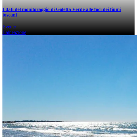
I dati del monitoraggio di Goletta Verde alle foci dei fiumi
toscani
Evento
Balneazione