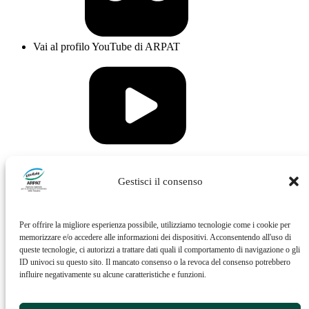
Vai al profilo YouTube di ARPAT
Vai al profilo Issuu di ARPAT
Gestisci il consenso
Per offrire la migliore esperienza possibile, utilizziamo tecnologie come i cookie per
memorizzare e/o accedere alle informazioni dei dispositivi. Acconsentendo all'uso di
queste tecnologie, ci autorizzi a trattare dati quali il comportamento di navigazione o gli
ID univoci su questo sito. Il mancato consenso o la revoca del consenso potrebbero
influire negativamente su alcune caratteristiche e funzioni.
Vai al profilo Feed RSS di ARPAT