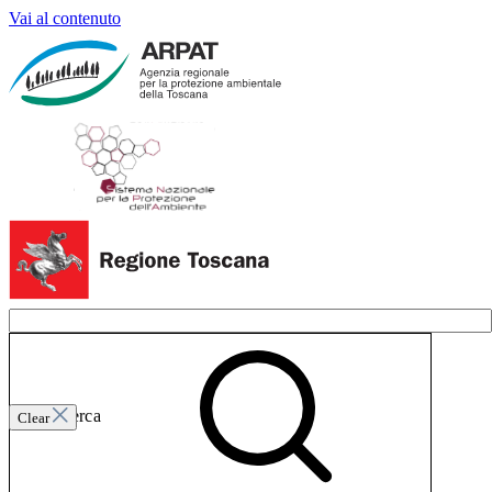
Vai al contenuto
Invia ricerca
Clear