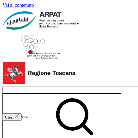
Vai al contenuto
Invia ricerca
Clear