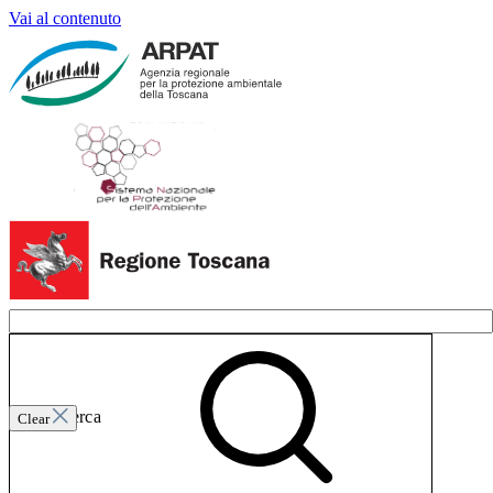
Vai al contenuto
Invia ricerca
Clear