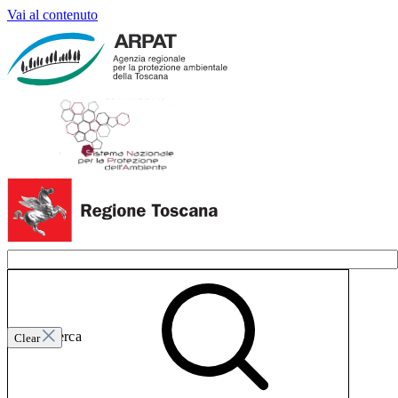
Vai al contenuto
Invia ricerca
Clear