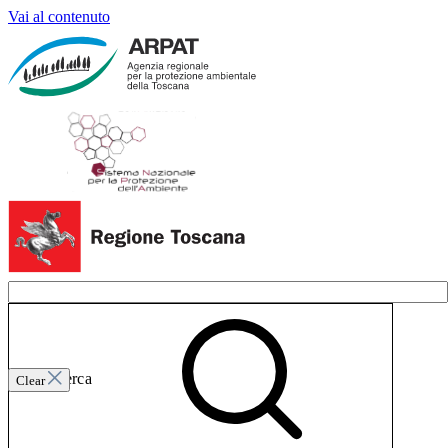
Vai al contenuto
Invia ricerca
Clear