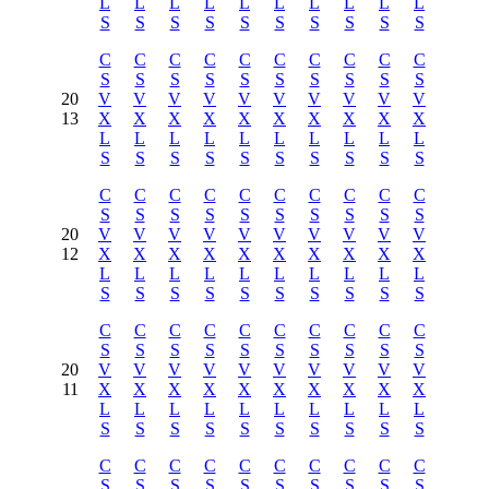
L
L
L
L
L
L
L
L
L
L
S
S
S
S
S
S
S
S
S
S
C
C
C
C
C
C
C
C
C
C
S
S
S
S
S
S
S
S
S
S
20
V
V
V
V
V
V
V
V
V
V
13
X
X
X
X
X
X
X
X
X
X
L
L
L
L
L
L
L
L
L
L
S
S
S
S
S
S
S
S
S
S
C
C
C
C
C
C
C
C
C
C
S
S
S
S
S
S
S
S
S
S
20
V
V
V
V
V
V
V
V
V
V
12
X
X
X
X
X
X
X
X
X
X
L
L
L
L
L
L
L
L
L
L
S
S
S
S
S
S
S
S
S
S
C
C
C
C
C
C
C
C
C
C
S
S
S
S
S
S
S
S
S
S
20
V
V
V
V
V
V
V
V
V
V
11
X
X
X
X
X
X
X
X
X
X
L
L
L
L
L
L
L
L
L
L
S
S
S
S
S
S
S
S
S
S
C
C
C
C
C
C
C
C
C
C
S
S
S
S
S
S
S
S
S
S