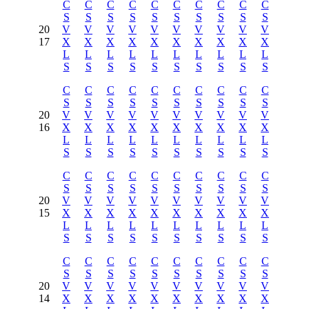
C
C
C
C
C
C
C
C
C
C
S
S
S
S
S
S
S
S
S
S
20
V
V
V
V
V
V
V
V
V
V
17
X
X
X
X
X
X
X
X
X
X
L
L
L
L
L
L
L
L
L
L
S
S
S
S
S
S
S
S
S
S
C
C
C
C
C
C
C
C
C
C
S
S
S
S
S
S
S
S
S
S
20
V
V
V
V
V
V
V
V
V
V
16
X
X
X
X
X
X
X
X
X
X
L
L
L
L
L
L
L
L
L
L
S
S
S
S
S
S
S
S
S
S
C
C
C
C
C
C
C
C
C
C
S
S
S
S
S
S
S
S
S
S
20
V
V
V
V
V
V
V
V
V
V
15
X
X
X
X
X
X
X
X
X
X
L
L
L
L
L
L
L
L
L
L
S
S
S
S
S
S
S
S
S
S
C
C
C
C
C
C
C
C
C
C
S
S
S
S
S
S
S
S
S
S
20
V
V
V
V
V
V
V
V
V
V
14
X
X
X
X
X
X
X
X
X
X