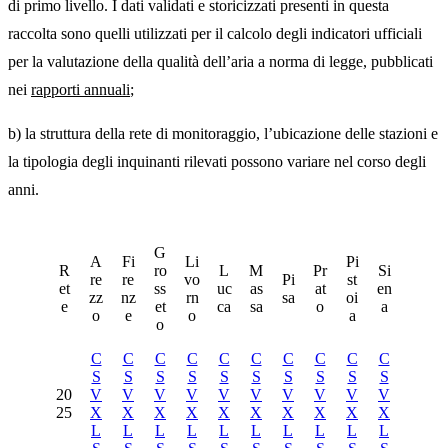
di primo livello. I dati validati e storicizzati presenti in questa
raccolta sono quelli utilizzati per il calcolo degli indicatori ufficiali
per la valutazione della qualità dell’aria a norma di legge, pubblicati
nei
rapporti annuali
;
b) la struttura della rete di monitoraggio, l’ubicazione delle stazioni e
la tipologia degli inquinanti rilevati possono variare nel corso degli
anni.
G
A
Fi
Li
Pi
R
ro
L
M
Pr
Si
re
re
vo
Pi
st
et
ss
uc
as
at
en
zz
nz
rn
sa
oi
e
et
ca
sa
o
a
o
e
o
a
o
C
C
C
C
C
C
C
C
C
C
S
S
S
S
S
S
S
S
S
S
20
V
V
V
V
V
V
V
V
V
V
25
X
X
X
X
X
X
X
X
X
X
L
L
L
L
L
L
L
L
L
L