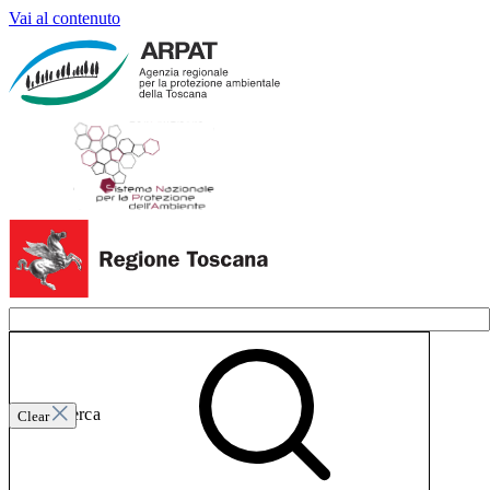
Vai al contenuto
Invia ricerca
Clear