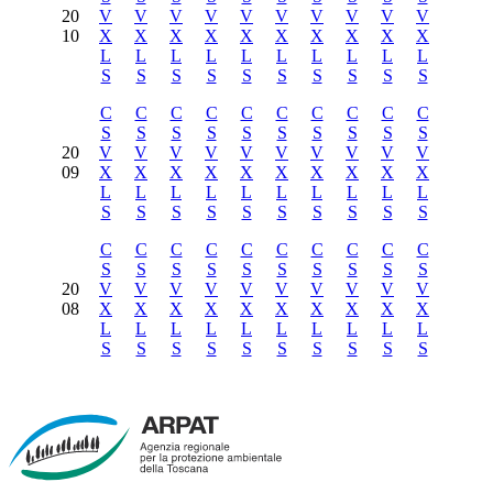
20
V
V
V
V
V
V
V
V
V
V
10
X
X
X
X
X
X
X
X
X
X
L
L
L
L
L
L
L
L
L
L
S
S
S
S
S
S
S
S
S
S
C
C
C
C
C
C
C
C
C
C
S
S
S
S
S
S
S
S
S
S
20
V
V
V
V
V
V
V
V
V
V
09
X
X
X
X
X
X
X
X
X
X
L
L
L
L
L
L
L
L
L
L
S
S
S
S
S
S
S
S
S
S
C
C
C
C
C
C
C
C
C
C
S
S
S
S
S
S
S
S
S
S
20
V
V
V
V
V
V
V
V
V
V
08
X
X
X
X
X
X
X
X
X
X
L
L
L
L
L
L
L
L
L
L
S
S
S
S
S
S
S
S
S
S