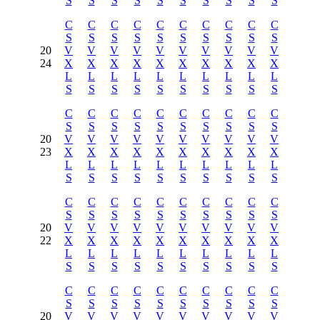
S
S
S
S
S
S
S
S
S
S
C
C
C
C
C
C
C
C
C
C
S
S
S
S
S
S
S
S
S
S
20
V
V
V
V
V
V
V
V
V
V
24
X
X
X
X
X
X
X
X
X
X
L
L
L
L
L
L
L
L
L
L
S
S
S
S
S
S
S
S
S
S
C
C
C
C
C
C
C
C
C
C
S
S
S
S
S
S
S
S
S
S
20
V
V
V
V
V
V
V
V
V
V
23
X
X
X
X
X
X
X
X
X
X
L
L
L
L
L
L
L
L
L
L
S
S
S
S
S
S
S
S
S
S
C
C
C
C
C
C
C
C
C
C
S
S
S
S
S
S
S
S
S
S
20
V
V
V
V
V
V
V
V
V
V
22
X
X
X
X
X
X
X
X
X
X
L
L
L
L
L
L
L
L
L
L
S
S
S
S
S
S
S
S
S
S
C
C
C
C
C
C
C
C
C
C
S
S
S
S
S
S
S
S
S
S
20
V
V
V
V
V
V
V
V
V
V