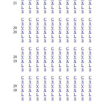
21
X
X
X
X
X
X
X
X
X
X
L
L
L
L
L
L
L
L
L
L
S
S
S
S
S
S
S
S
S
S
C
C
C
C
C
C
C
C
C
C
S
S
S
S
S
S
S
S
S
S
20
V
V
V
V
V
V
V
V
V
V
20
X
X
X
X
X
X
X
X
X
X
L
L
L
L
L
L
L
L
L
L
S
S
S
S
S
S
S
S
S
S
C
C
C
C
C
C
C
C
C
C
S
S
S
S
S
S
S
S
S
S
20
V
V
V
V
V
V
V
V
V
V
19
X
X
X
X
X
X
X
X
X
X
L
L
L
L
L
L
L
L
L
L
S
S
S
S
S
S
S
S
S
S
C
C
C
C
C
C
C
C
C
C
S
S
S
S
S
S
S
S
S
S
20
V
V
V
V
V
V
V
V
V
V
18
X
X
X
X
X
X
X
X
X
X
L
L
L
L
L
L
L
L
L
L
S
S
S
S
S
S
S
S
S
S