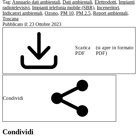
Tag:
Annuario dati ambientali
,
Dati ambientali
,
Elettrodotti
,
Impianti
radiotelevisivi
,
Impianti telefonia mobile (SBR)
,
Inceneritori
,
Indicatori ambientali
,
Ozono
,
PM 10
,
PM 2.5
,
Report ambientali
,
Toscana
Pubblicato il:
23 Ottobre 2023
Scarica
(si apre in formato
PDF
PDF)
Condividi
Condividi