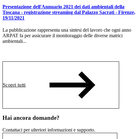
Presentazione dell'Annuario 2021 dei dati ambientali della
A
Toscana - registrazione streaming dal Palazzo Sacrati - Firenze,
E
19/11/2021
L
La pubblicazione rappresenta una sintesi del lavoro che ogni anno
t
ARPAT fa per assicurare il monitoraggio delle diverse matrici
f
ambientali...
Scopri tutti
Hai ancora domande?
Contattaci per ulteriori informazioni e supporto.