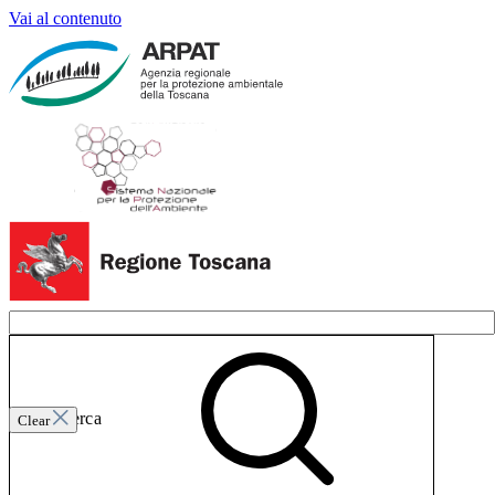
Vai al contenuto
Invia ricerca
Clear