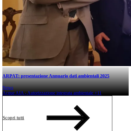
ARPAT: presentazione Annuario dati ambientali 2025
News
Acque
AIA - Autorizzazione integrata ambientale
+11
Scopri tutti