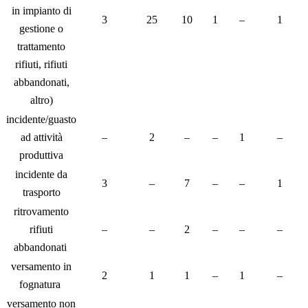
in impianto di
3
25
10
1
–
1
gestione o
trattamento
rifiuti, rifiuti
abbandonati,
altro)
incidente/guasto
ad attività
–
2
–
–
1
–
produttiva
incidente da
3
–
7
–
–
1
trasporto
ritrovamento
rifiuti
–
–
2
–
–
–
abbandonati
versamento in
2
1
1
–
1
–
fognatura
versamento non