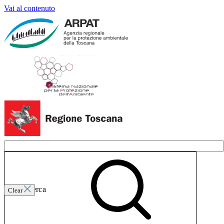
Vai al contenuto
Invia ricerca
Clear