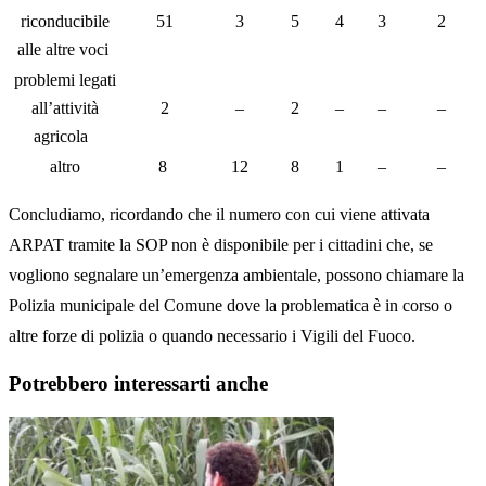
riconducibile
51
3
5
4
3
2
alle altre voci
problemi legati
all’attività
2
–
2
–
–
–
agricola
altro
8
12
8
1
–
–
Concludiamo, ricordando che il numero con cui viene attivata
ARPAT tramite la SOP non è disponibile per i cittadini che, se
vogliono segnalare un’emergenza ambientale, possono chiamare la
Polizia municipale del Comune dove la problematica è in corso o
altre forze di polizia o quando necessario i Vigili del Fuoco.
Potrebbero interessarti anche