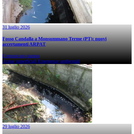
31 luglio 2026
Fosso Candalla a Monsummano Terme (PT): nuovi
accertamenti ARPAT
Comunicato stampa
Acque superficiali
Emergenze ambientali
29 luglio 2026