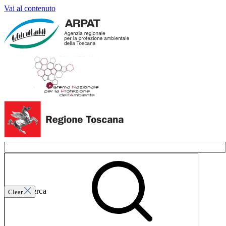
Vai al contenuto
Invia ricerca
Clear