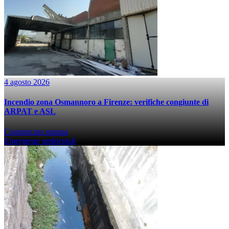
4 agosto 2026
Incendio zona Osmannoro a Firenze: verifiche congiunte di
ARPAT e ASL
Comunicato stampa
Emergenze ambientali