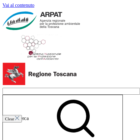
Vai al contenuto
Invia ricerca
Clear