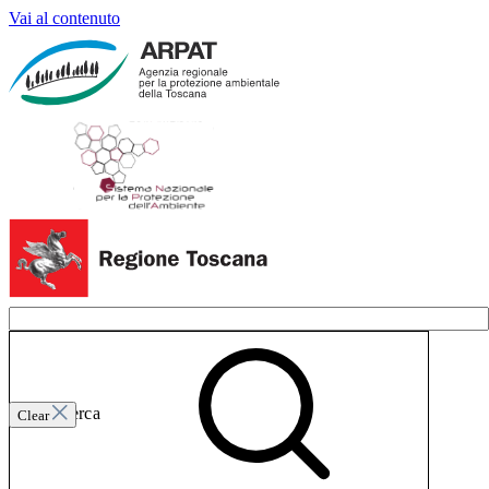
Vai al contenuto
Invia ricerca
Clear