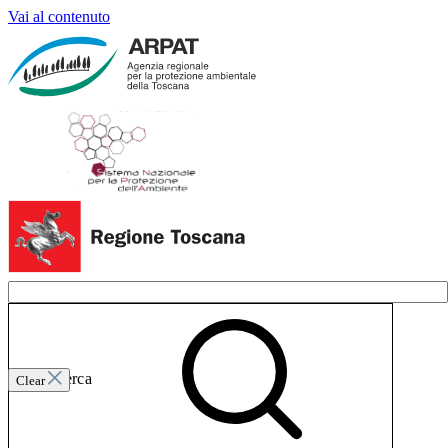
Vai al contenuto
Invia ricerca
Clear