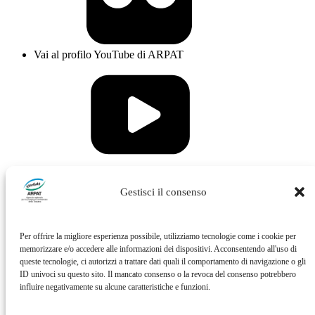
Vai al profilo YouTube di ARPAT
Vai al profilo Issuu di ARPAT
Gestisci il consenso
Per offrire la migliore esperienza possibile, utilizziamo tecnologie come i cookie per
memorizzare e/o accedere alle informazioni dei dispositivi. Acconsentendo all'uso di
queste tecnologie, ci autorizzi a trattare dati quali il comportamento di navigazione o gli
ID univoci su questo sito. Il mancato consenso o la revoca del consenso potrebbero
influire negativamente su alcune caratteristiche e funzioni.
Vai al profilo Feed RSS di ARPAT