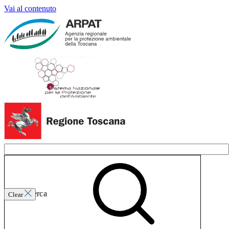
Vai al contenuto
Invia ricerca
Clear