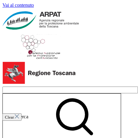
Vai al contenuto
Invia ricerca
Clear