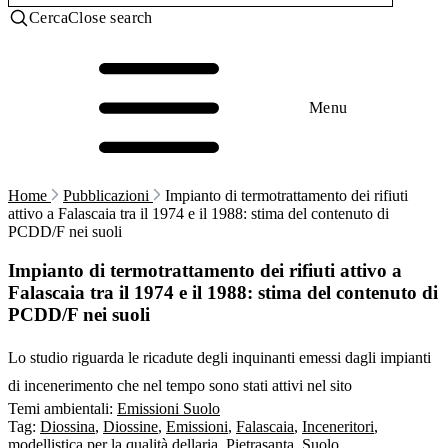
Cerca
Close search
Menu
Home
Pubblicazioni
Impianto di termotrattamento dei rifiuti
attivo a Falascaia tra il 1974 e il 1988: stima del contenuto di
PCDD/F nei suoli
Impianto di termotrattamento dei rifiuti attivo a
Falascaia tra il 1974 e il 1988: stima del contenuto di
PCDD/F nei suoli
Lo studio riguarda le ricadute degli inquinanti emessi dagli impianti
di incenerimento che nel tempo sono stati attivi nel sito
Temi ambientali:
Emissioni
Suolo
Tag:
Diossina
,
Diossine
,
Emissioni
,
Falascaia
,
Inceneritori
,
modellistica per la qualità dellaria
,
Pietrasanta
,
Suolo
,