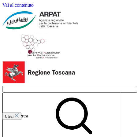
Vai al contenuto
Invia ricerca
Clear