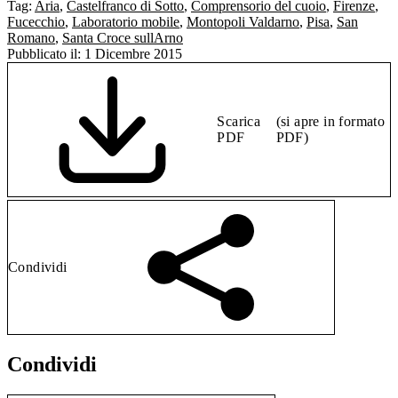
Tag:
Aria
,
Castelfranco di Sotto
,
Comprensorio del cuoio
,
Firenze
,
Fucecchio
,
Laboratorio mobile
,
Montopoli Valdarno
,
Pisa
,
San
Romano
,
Santa Croce sullArno
Pubblicato il:
1 Dicembre 2015
Scarica
(si apre in formato
PDF
PDF)
Condividi
Condividi