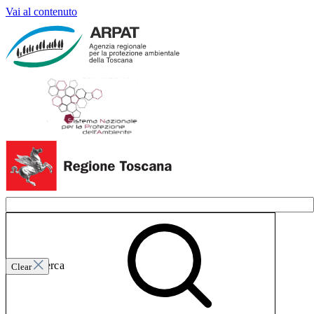
Vai al contenuto
Invia ricerca
Clear