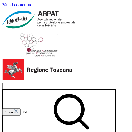
Vai al contenuto
Invia ricerca
Clear