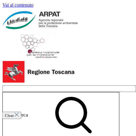
Vai al contenuto
Invia ricerca
Clear