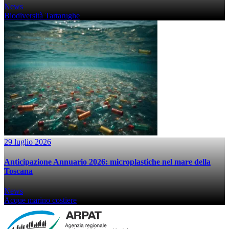
News
Biodiversità
Tartarughe
29 luglio 2026
Anticipazione Annuario 2026: microplastiche nel mare della
Toscana
News
Acque marino costiere