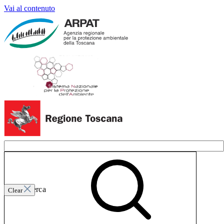
Vai al contenuto
Invia ricerca
Clear