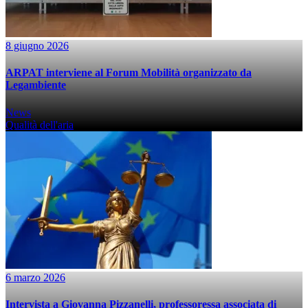
8 giugno 2026
ARPAT interviene al Forum Mobilità organizzato da
Legambiente
News
Qualità dell'aria
6 marzo 2026
Intervista a Giovanna Pizzanelli, professoressa associata di