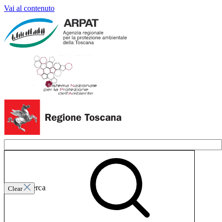
Vai al contenuto
Invia ricerca
Clear