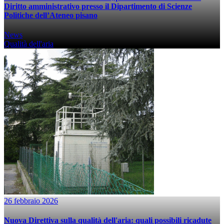
Diritto amministrativo presso il Dipartimento di Scienze
Politiche dell’Ateneo pisano
News
Qualità dell'aria
26 febbraio 2026
Nuova Direttiva sulla qualità dell'aria: quali possibili ricadute