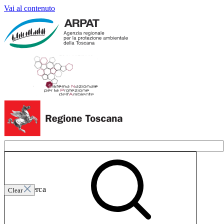
Vai al contenuto
Invia ricerca
Clear