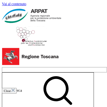
Vai al contenuto
Invia ricerca
Clear