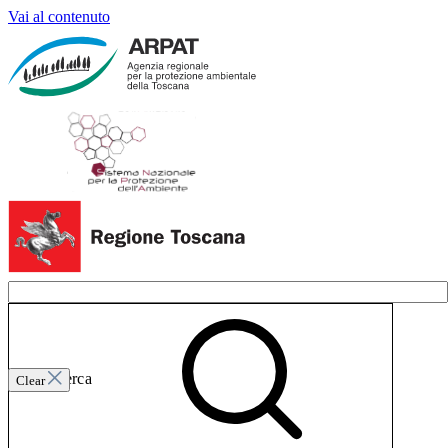
Vai al contenuto
Invia ricerca
Clear