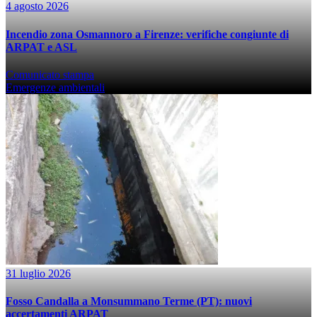
4 agosto 2026
Incendio zona Osmannoro a Firenze: verifiche congiunte di
ARPAT e ASL
Comunicato stampa
Emergenze ambientali
31 luglio 2026
Fosso Candalla a Monsummano Terme (PT): nuovi
accertamenti ARPAT