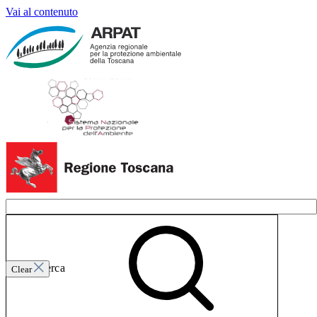
Vai al contenuto
Invia ricerca
Clear