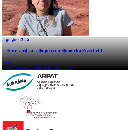
3 giugno 2026
Letture verdi, a colloquio con Simonetta Fraschetti
News
Acque marino costiere
Biodiversità
+1