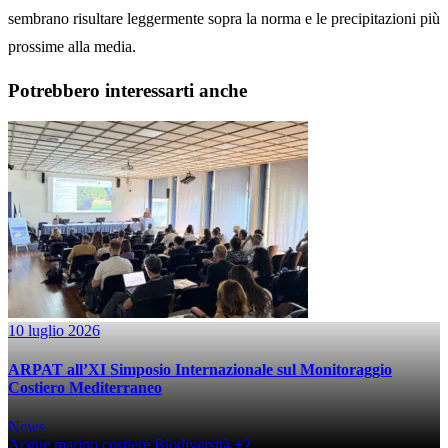
sembrano risultare leggermente sopra la norma e le precipitazioni più
prossime alla media.
Potrebbero interessarti anche
10 luglio 2026
ARPAT all’XI Simposio Internazionale sul Monitoraggio
Costiero Mediterraneo
News
Acque marino costiere
Biodiversità
+2