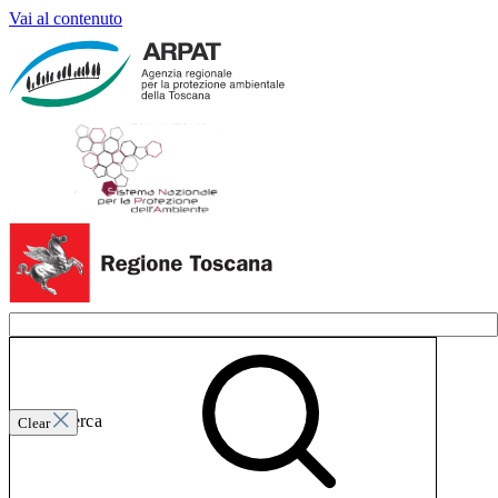
Vai al contenuto
Invia ricerca
Clear