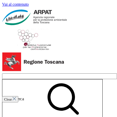
Vai al contenuto
Invia ricerca
Clear