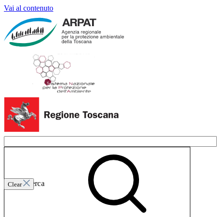
Vai al contenuto
Invia ricerca
Clear