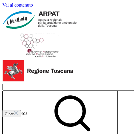
Vai al contenuto
Invia ricerca
Clear