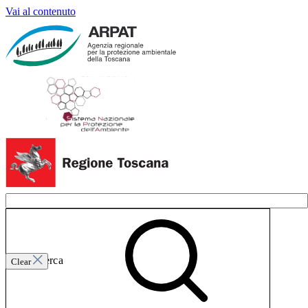
Vai al contenuto
Invia ricerca
Clear