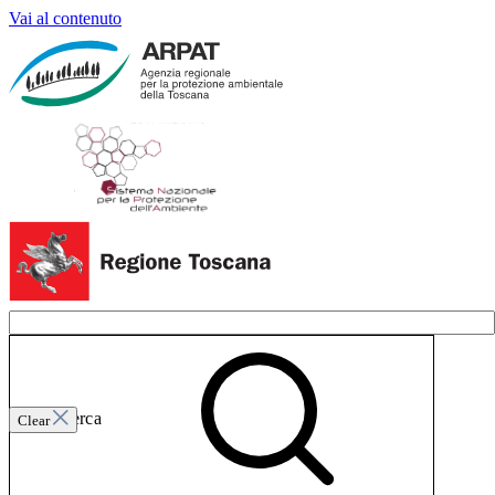
Vai al contenuto
Invia ricerca
Clear