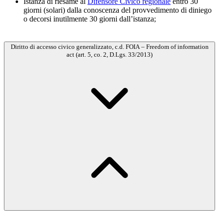
Istanza di riesame al
Difensore Civico regionale
entro 30
giorni (solari) dalla conoscenza del provvedimento di diniego
o decorsi inutilmente 30 giorni dall’istanza;
Diritto di accesso civico generalizzato, c.d. FOIA – Freedom of information
act (art. 5, co. 2, D.Lgs. 33/2013)