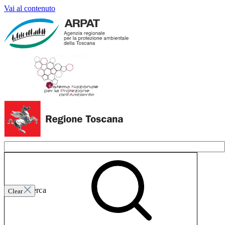
Vai al contenuto
Invia ricerca
Clear