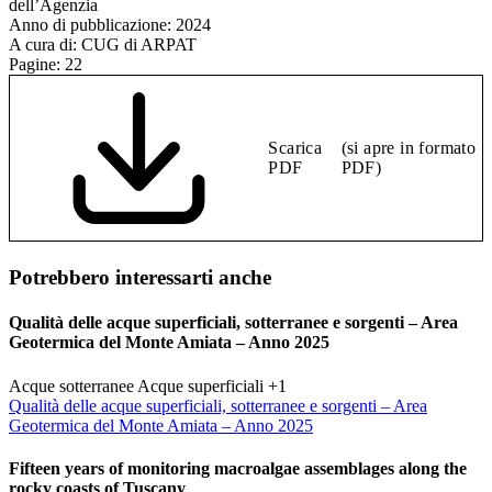
dell’Agenzia
Anno di pubblicazione:
2024
A cura di:
CUG di ARPAT
Pagine:
22
Scarica
(si apre in formato
PDF
PDF)
Potrebbero interessarti anche
Qualità delle acque superficiali, sotterranee e sorgenti – Area
Geotermica del Monte Amiata – Anno 2025
Acque sotterranee
Acque superficiali
+1
Qualità delle acque superficiali, sotterranee e sorgenti – Area
Geotermica del Monte Amiata – Anno 2025
Fifteen years of monitoring macroalgae assemblages along the
rocky coasts of Tuscany