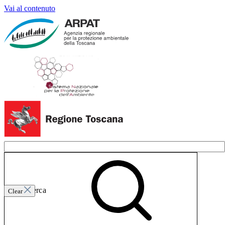
Vai al contenuto
Invia ricerca
Clear