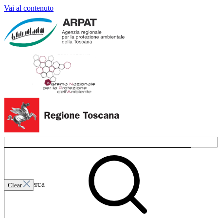
Vai al contenuto
Invia ricerca
Clear