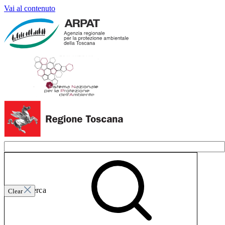
Vai al contenuto
Invia ricerca
Clear