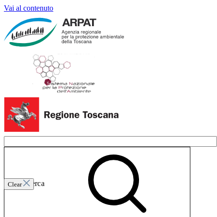
Vai al contenuto
Invia ricerca
Clear