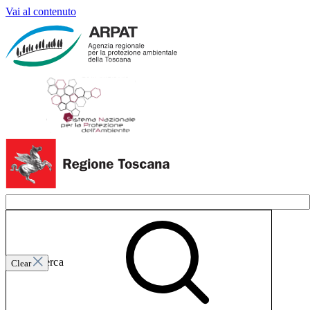
Vai al contenuto
Invia ricerca
Clear