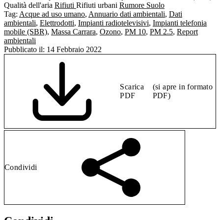
Qualità dell'aria
Rifiuti
Rifiuti urbani
Rumore
Suolo
Tag:
Acque ad uso umano
,
Annuario dati ambientali
,
Dati
ambientali
,
Elettrodotti
,
Impianti radiotelevisivi
,
Impianti telefonia
mobile (SBR)
,
Massa Carrara
,
Ozono
,
PM 10
,
PM 2.5
,
Report
ambientali
Pubblicato il:
14 Febbraio 2022
Scarica
(si apre in formato
PDF
PDF)
Condividi