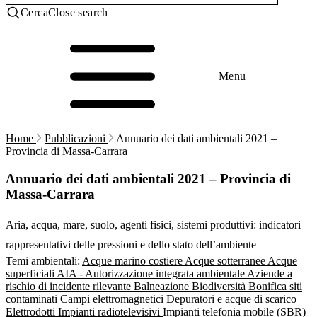
Cerca
Close search
Menu
Home
Pubblicazioni
Annuario dei dati ambientali 2021 –
Provincia di Massa-Carrara
Annuario dei dati ambientali 2021 – Provincia di
Massa-Carrara
Aria, acqua, mare, suolo, agenti fisici, sistemi produttivi: indicatori
rappresentativi delle pressioni e dello stato dell’ambiente
Temi ambientali:
Acque marino costiere
Acque sotterranee
Acque
superficiali
AIA - Autorizzazione integrata ambientale
Aziende a
rischio di incidente rilevante
Balneazione
Biodiversità
Bonifica siti
contaminati
Campi elettromagnetici
Depuratori e acque di scarico
Elettrodotti
Impianti radiotelevisivi
Impianti telefonia mobile (SBR)