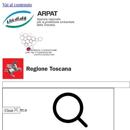
Vai al contenuto
Invia ricerca
Clear