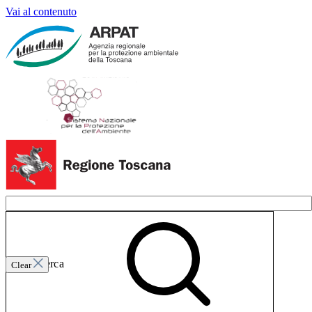
Vai al contenuto
Invia ricerca
Clear