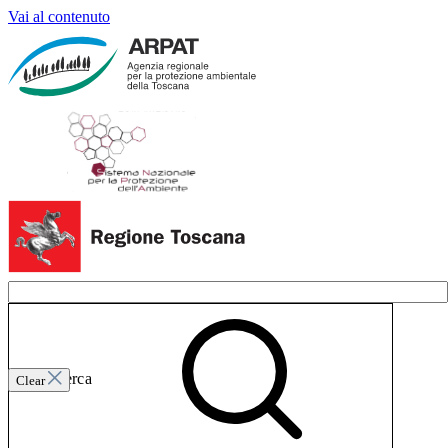
Vai al contenuto
Invia ricerca
Clear