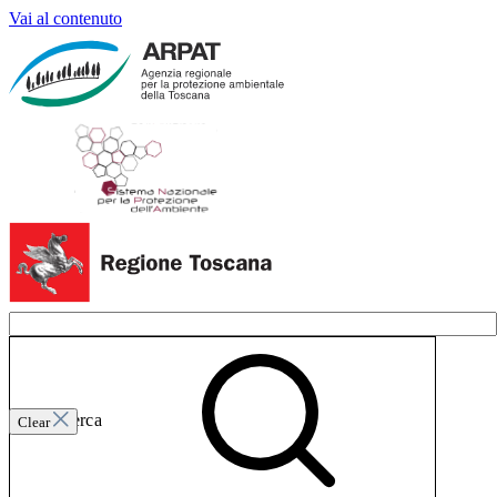
Vai al contenuto
Invia ricerca
Clear