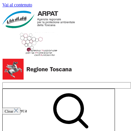
Vai al contenuto
Invia ricerca
Clear