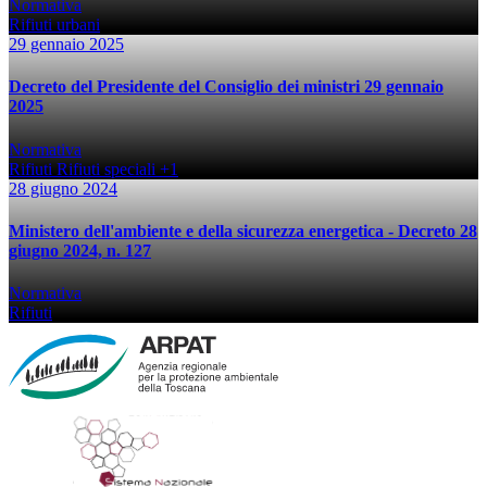
Normativa
Rifiuti urbani
29 gennaio 2025
Decreto del Presidente del Consiglio dei ministri 29 gennaio
2025
Normativa
Rifiuti
Rifiuti speciali
+1
28 giugno 2024
Ministero dell'ambiente e della sicurezza energetica - Decreto 28
giugno 2024, n. 127
Normativa
Rifiuti