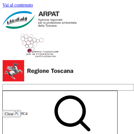
Vai al contenuto
Invia ricerca
Clear