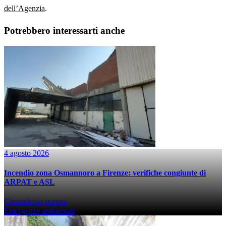
dell’Agenzia
.
Potrebbero interessarti anche
4 agosto 2026
Incendio zona Osmannoro a Firenze: verifiche congiunte di
ARPAT e ASL
Comunicato stampa
Emergenze ambientali