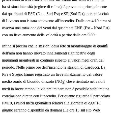
bassissima intensità (regime di calma), è provenuto principalmente
dai quadranti di ESE (Est – Sud Est) e SE (Sud Est), per cui la città
di Livorno non è stata sottovento all’incendio. Dalle ore 4:10 circa si
osserva una rotazione dei venti dal quadrante ENE (Est – Nord Est)
con un lieve aumento della velocità a partire dalle ore 9:00.
Infine si precisa che le stazioni della rete di monitoraggio di qualità
dell’aria non hanno rilevato innalzamenti significativi degli
inquinanti monitorati in continuo rispetto ai valori medi orari del
periodo. Nelle prime ore dell’incendio le
stazioni di Carducci
,
La
Pira
e
Stagno
hanno registrato un lieve innalzamento del valore
medio orario di biossido di azoto (NO
) che è rientrato nei valori
2
medi in breve tempo; in via preliminare non è possibile stabilire una
correlazione diretta con l’incendio. Per quanto riguarda il particolato
PM10, i valori medi giornalieri relativi alla giornata di oggi 18
giugno
saranno disponibili da domani alle ore 13 sul sito Web