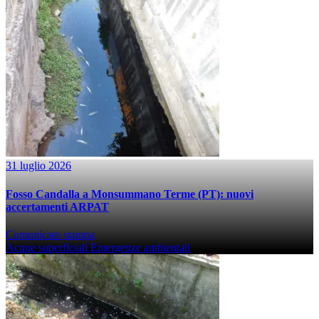
31 luglio 2026
Fosso Candalla a Monsummano Terme (PT): nuovi
accertamenti ARPAT
Comunicato stampa
Acque superficiali
Emergenze ambientali