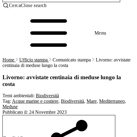
Cerca
Close search
Menu
Home
Ufficio stampa
Comunicato stampa
Livorno: avvistate
centinaia di meduse lungo la costa
Livorno: avvistate centinaia di meduse lungo la
costa
Temi ambientali:
Biodiversità
Tag:
Acque marine e costiere
,
Biodiversità
,
Mare
,
Mediterraneo
,
Meduse
Pubblicato il:
24 Novembre 2023