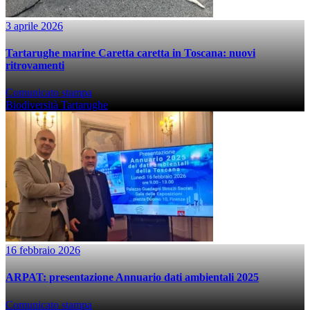
3 aprile 2026
Tartarughe marine Caretta caretta in Toscana: nuovi
ritrovamenti
Comunicato stampa
Biodiversità
Tartarughe
16 febbraio 2026
ARPAT: presentazione Annuario dati ambientali 2025
Comunicato stampa