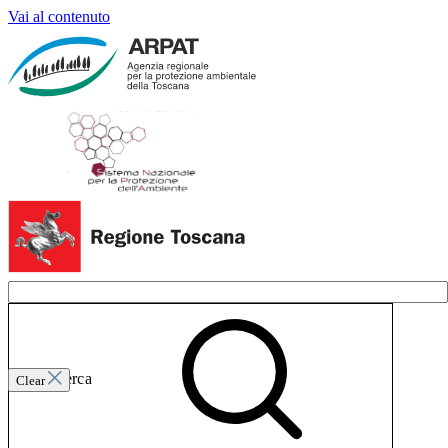
Vai al contenuto
Invia ricerca
Clear