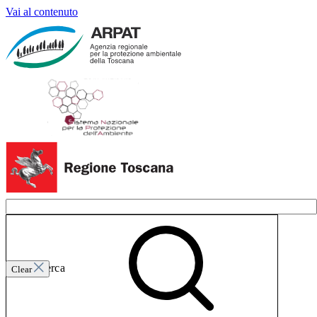
Vai al contenuto
Invia ricerca
Clear